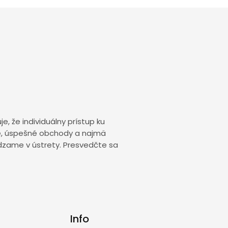
, že individuálny prístup ku
ce, úspešné obchody a najmä
dzame v ústrety. Presvedčte sa
Info