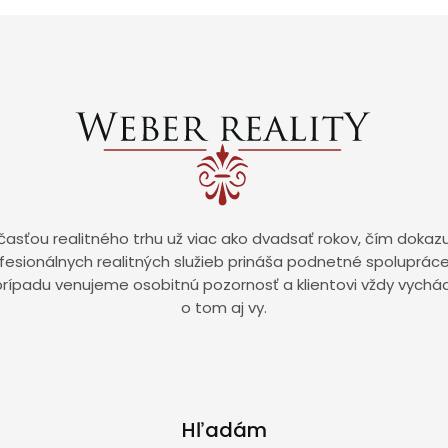
asťou realitného trhu už viac ako dvadsať rokov, čím dokazuje
rofesionálnych realitných služieb prináša podnetné spoluprá
prípadu venujeme osobitnú pozornosť a klientovi vždy vychá
o tom aj vy.
Hľadám