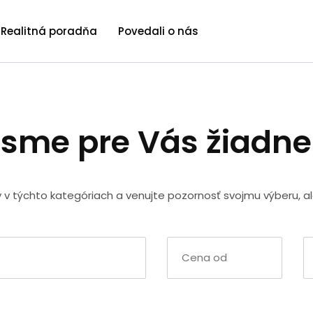
Realitná poradňa
Povedali o nás
 sme pre Vás žiadn
y v týchto kategóriach a venujte pozornosť svojmu výberu, a