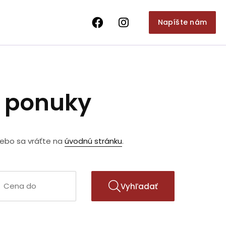
Napíšte nám
e ponuky
lebo sa vráťte na
úvodnú stránku
.
Vyhľadať