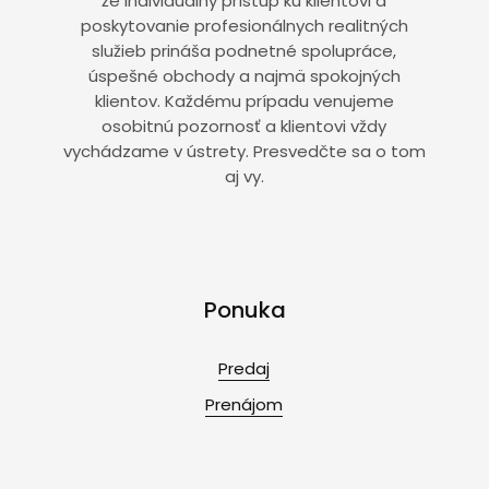
že individuálny prístup ku klientovi a
poskytovanie profesionálnych realitných
služieb prináša podnetné spolupráce,
úspešné obchody a najmä spokojných
klientov. Každému prípadu venujeme
osobitnú pozornosť a klientovi vždy
vychádzame v ústrety. Presvedčte sa o tom
aj vy.
Ponuka
Predaj
Prenájom