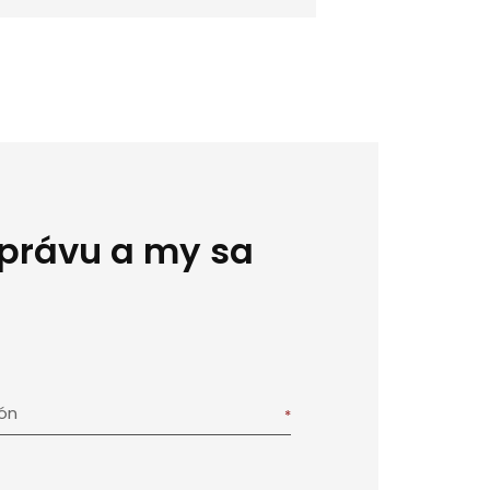
správu a my sa
fón