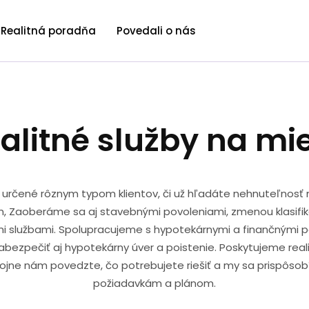
Realitná poradňa
Povedali o nás
alitné služby na mi
 určené rôznym typom klientov, či už hľadáte nehnuteľnosť 
, Zaoberáme sa aj stavebnými povoleniami, zmenou klasif
i službami. Spolupracujeme s hypotekárnymi a finančnými p
bezpečiť aj hypotekárny úver a poistenie. Poskytujeme reali
kojne nám povedzte, čo potrebujete riešiť a my sa prispôso
požiadavkám a plánom.