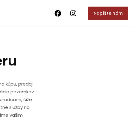
Napíšte nám
eru
na kúpu, predaj
ikácie pozemkov
oradcami, čiže
tné služby na
bíme vašim