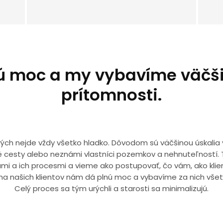
ú moc a my vybavíme väčšin
prítomnosti.
orých nejde vždy všetko hladko. Dôvodom sú väčšinou úskalia v
é cesty alebo neznámi vlastníci pozemkov a nehnuteľností.
mi a ich procesmi a vieme ako postupovať, čo vám, ako klien
na našich klientov nám dá plnú moc a vybavíme za nich všetk
Celý proces sa tým urýchli a starosti sa minimalizujú.