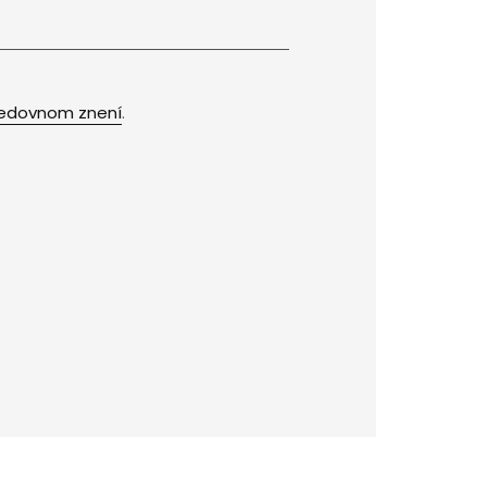
edovnom znení
.