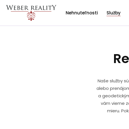
Nehnuteľnosti
Služby
Re
Naše služby sú
alebo prenájom
a geodetickým
vám vieme za
mieru. Po