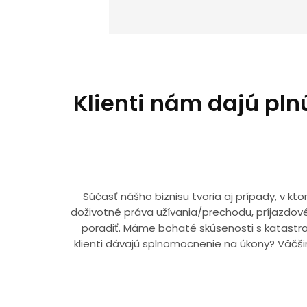
Klienti nám dajú pln
Súčasť nášho biznisu tvoria aj prípady, v kt
doživotné práva užívania/prechodu, príjazdov
poradiť. Máme bohaté skúsenosti s katastra
klienti dávajú splnomocnenie na úkony? Väčši