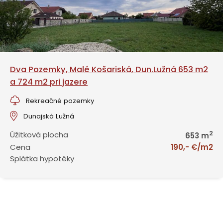
Dva Pozemky, Malé Košariská, Dun.Lužná 653 m2
a 724 m2 pri jazere
Rekreačné pozemky
Dunajská Lužná
2
Úžitková plocha
653 m
Cena
190,- €/m2
Splátka hypotéky