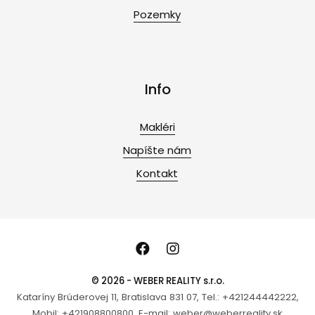
Pozemky
Info
Makléri
Napíšte nám
Kontakt
© 2026 - WEBER REALITY s.r.o.
Kataríny Brúderovej 11, Bratislava 831 07, Tel.: +421244442222,
Mobil: +421908800800, E-mail: weber@weberreality.sk