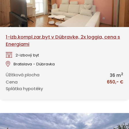
1-izb.kompl.zar.byt v Dúbravke, 2x loggia, cena s
Energiami
2-izbový byt
Bratislava - Dúbravka
2
Úžitková plocha
36 m
Cena
650,- €
Splátka hypotéky