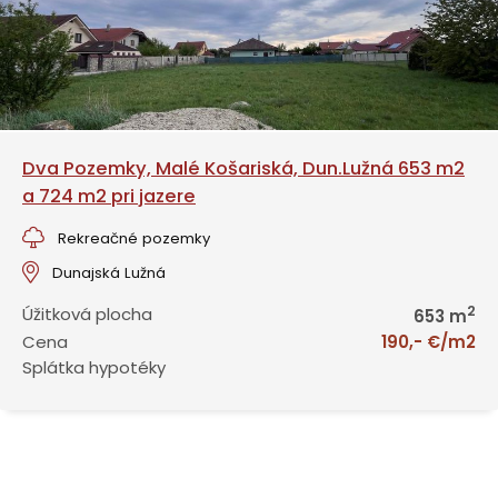
Dva Pozemky, Malé Košariská, Dun.Lužná 653 m2
a 724 m2 pri jazere
Rekreačné pozemky
Dunajská Lužná
2
Úžitková plocha
653 m
Cena
190,- €/m2
Splátka hypotéky