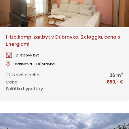
1-izb.kompl.zar.byt v Dúbravke, 2x loggia, cena s
Energiami
2-izbový byt
Bratislava - Dúbravka
2
Úžitková plocha
36 m
Cena
650,- €
Splátka hypotéky