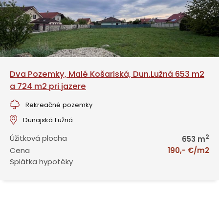
Dva Pozemky, Malé Košariská, Dun.Lužná 653 m2
a 724 m2 pri jazere
Rekreačné pozemky
Dunajská Lužná
2
Úžitková plocha
653 m
Cena
190,- €/m2
Splátka hypotéky