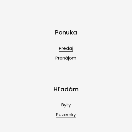
Ponuka
Predaj
Prenájom
Hľadám
Byty
Pozemky